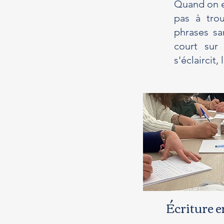
Quand on es
pas à trou
phrases sa
court sur 
s'éclaircit,
É
criture 