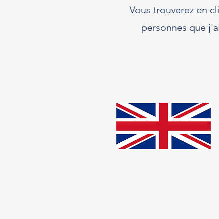
Vous trouverez en c
personnes que j'
06 21 65 83 55
jc.terrien@free.fr