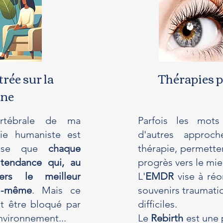
rée sur la
Thérapies 
nne
ertébrale de ma
Parfois les mots
pie humaniste est
d'autres approc
thèse que
chaque
thérapie, permette
 tendance qui, au
progrès vers le mi
ers le meilleur
L'
EMDR
vise à réor
i-même
. Mais ce
souvenirs traumati
ut être bloqué par
difficiles.
nvironnement...
Le
Rebirth
est une 