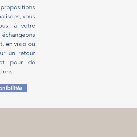
propositions
alisées, vous
vous, à votre
échangeons
t, en visio ou
ur un retour
 et pour de
tions.
nibilités