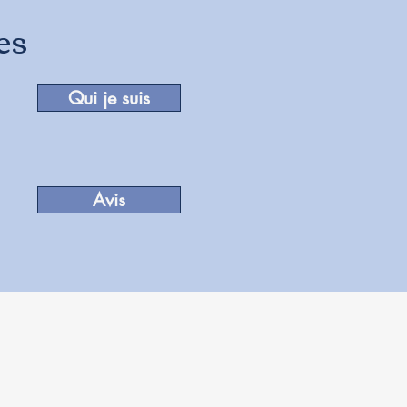
es
Qui je suis
Avis