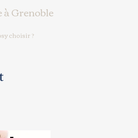
e
à Grenoble
sy choisir ?
t