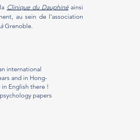
 la
Clinique du Dauphiné
ainsi
ent, au sein de l'association
à
Grenoble.
an international
years and in Hong-
 in English there !
sh psychology papers
Mentions légales