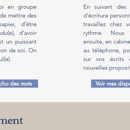
soi en groupe
En suivant des 
 de mettre des
d'écriture personn
pier, d'être
travaillez chez 
du(e), d'avoir
rythme. Nous 
st un puissant
ensuite, en cabine
tion de soi. On
au téléphone, po
l(e).
sur vos écrits
nouvelles proposi
écho des mots
Voir mes dispo
ment