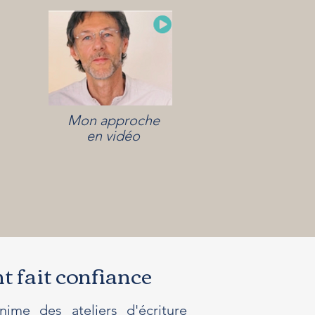
Mon approche
en vidéo
nt fait confiance
nime des ateliers d'écriture