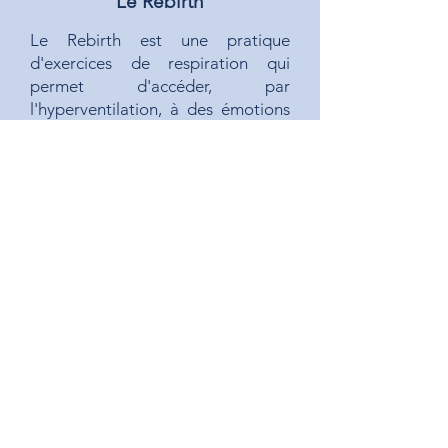
Le Rebirth
Le Rebirth
est une pratique
d'exercices de respiration qui
permet d'accéder, par
l'hyperventilation, à des émotions
enfouies. Ce n'est pas une thérapie
en soi, mais cela peut permettre,
au cours d'un travail
thérapeutique, d'accéder à des
prises de conscience et à des
informations corporelles ou
émotionnelles supplémentaires,
d'ouvrir de nouveaux champs
d'exploration de soi, et de relâcher
des tensions et apporter un
apaisement immédiat.
L'Écologie intérieure