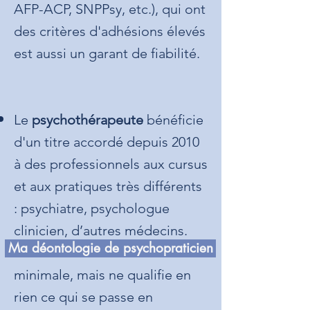
AFP-ACP, SNPPsy, etc.), qui ont
des critères d'adhésions élevés
est aussi un garant de fiabilité.
Le
psychothérapeute
bénéficie
d'un titre accordé depuis 2010
à des professionnels aux cursus
et aux pratiques très différents
: psychiatre, psychologue
clinicien, d’autres médecins.
Ma déontologie de psychopraticien
Ce titre assure une formation
minimale, mais ne qualifie en
rien ce qui se passe en